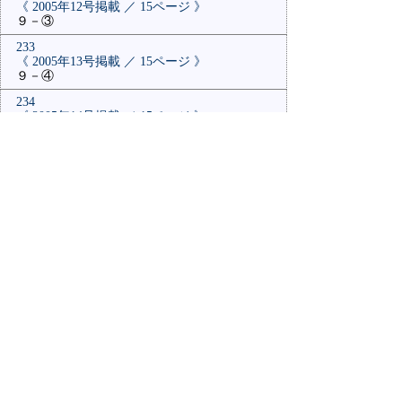
《 2005年12号掲載 ／ 15ページ 》
９－③
233
《 2005年13号掲載 ／ 15ページ 》
９－④
234
《 2005年14号掲載 ／ 15ページ 》
９－⑤
235
《 2005年16号掲載 ／ 15ページ 》
８－①
１
２
３
４
５
６
７
８
９
10
11
12
13
14
15
16