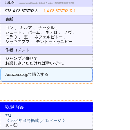
ISBN
International Standard Book Number(国際標準図書番号)
978-4-08-873792-8
《 4-08-873792-X 》
表紙
ゴン 、 キルア 、 ナックル 、
シュート 、 パーム 、ネテロ 、 ノヴ 、
モラウ 、 王 、 ネフェルピトー 、
シャウアプフ 、 モントゥトゥユピー
作者コメント
ジャンプと併せて
お楽しみいただければ幸いです。
Amazon.co.jpで購入する
収録内容
224
《 2004年51号掲載 ／ 15ページ 》
10－②