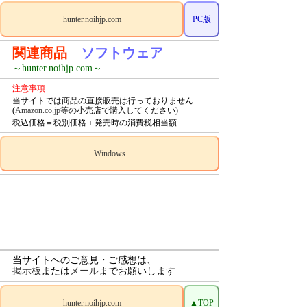
hunter.noihjp.com
PC版
関連商品
ソフトウェア
～hunter.noihjp.com～
注意事項
当サイトでは商品の直接販売は行っておりません
(
Amazon.co.jp
等の小売店で購入してください)
税込価格＝税別価格＋発売時の消費税相当額
Windows
当サイトへのご意見・ご感想は、
掲示板
または
メール
までお願いします
hunter.noihjp.com
▲TOP